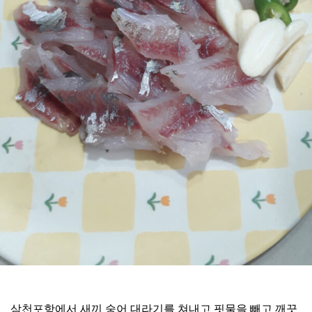
삼천포항에서 새끼 숭어 대라기를 쳐내고 핏물을 빼고 깨끗