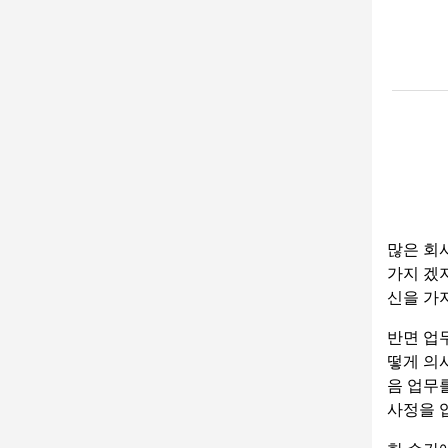
많은 회
가지 겠지
신을 가
반면 업
떻게 의
음 업무
사정을 