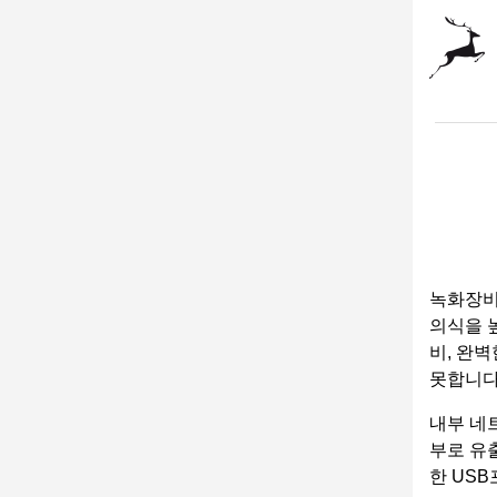
녹화장비
의식을 
비, 완
못합니다
내부 네
부로 유
한 US