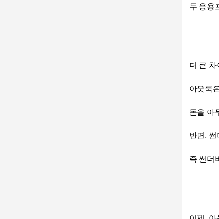
두 응용
더 큰 
아웃룩은
돈을 아
반면, 
즉 썬더
이제, 