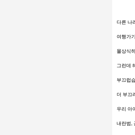
다른 나
여행가기
몰상식하
그런데 
부끄럽습
더 부끄
우리 아
내란범,