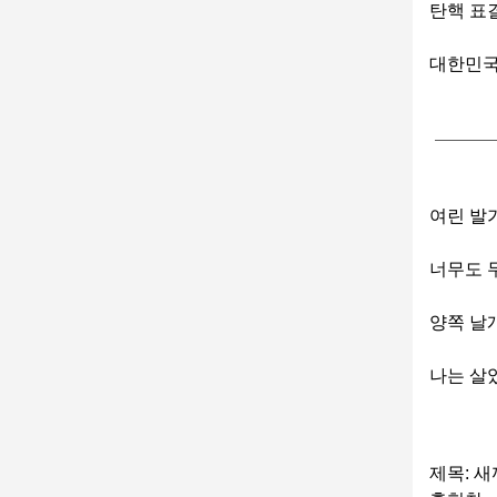
탄핵 표
대한민국
여린 발
너무도 
양쪽 날
나는 살
제목: 새