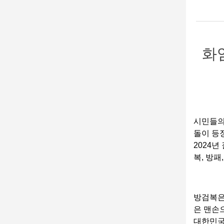
화
시민들의
돌이 등
2024
복, 방
방검복은
은 맨손
대한민국