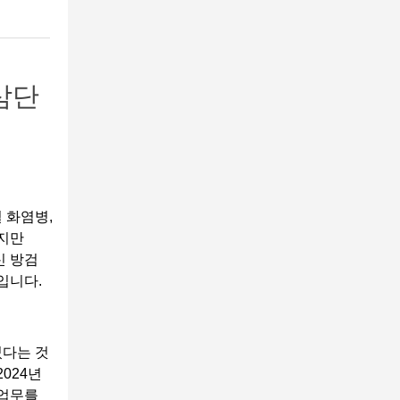
삼단
 화염병,
했지만
신 방검
입니다.
었다는 것
024년
 업무를