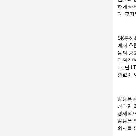
하게되어
다. 후
SK통신
에서 추
들의 광
아껴가며
다. 단
한없이 
알뜰폰을
산다면 
경제적으
알뜰폰 
회사를 