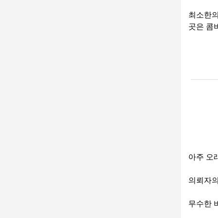
최소한의
곳은 콤
아주 오
의뢰자의
무수한 