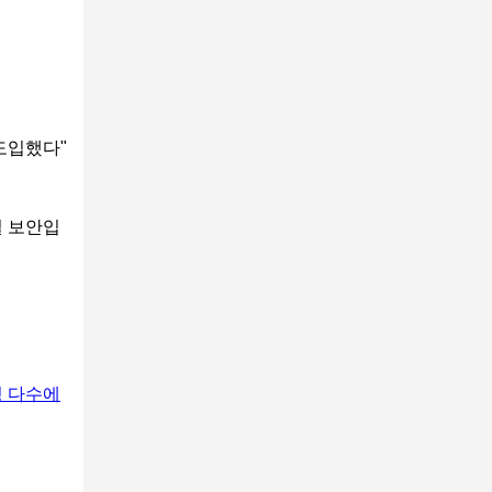
도입했다"
일 보안입
정 다수에