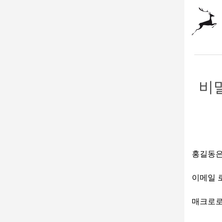
비
홍길동은
이메일 로
매크로로