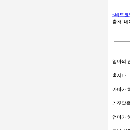
<비트코인
출처: 네
엄마의 
혹시나 
아빠가 
거짓말을
엄마가 