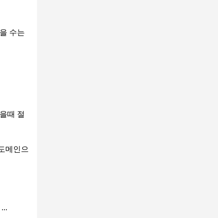
.
찾을 수는
겼을때 절
 도메인으
..