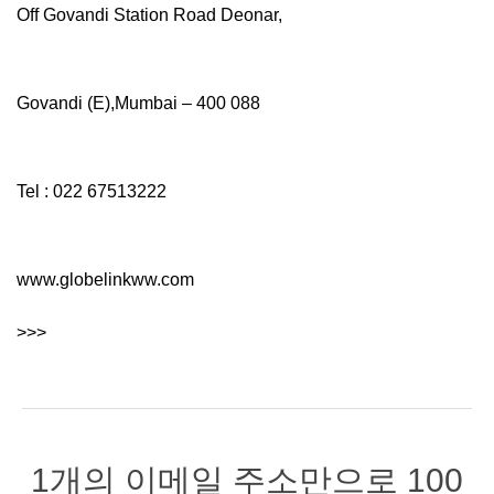
Off Govandi Station Road Deonar,
Govandi (E),Mumbai – 400 088
Tel : 022 67513222
www.globelinkww.com
>>>
1개의 이메일 주소만으로 100