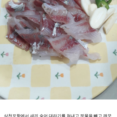
삼천포항에서 새끼 숭어 대라기를 쳐내고 핏물을 빼고 깨끗