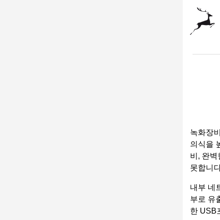
녹화장비
의식을 
비, 완
못합니다
내부 네
부로 유
한 US