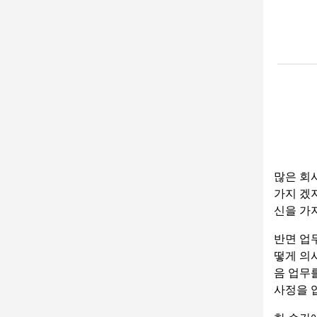
많은 회
가지 겠지
신을 가
반면 업
떻게 의
음 업무
사정을 