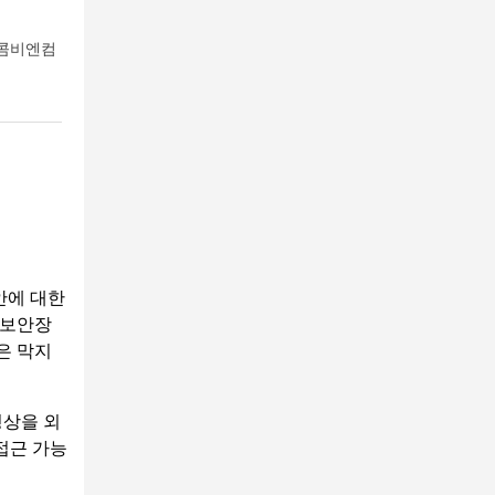
 콤비엔컴
안에 대한
 보안장
은 막지
영상을 외
접근 가능