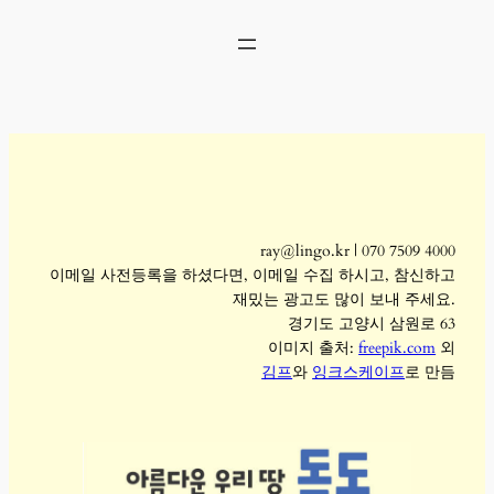
콘
텐
츠
로
바
로
가
기
ray@lingo.kr | 070 7509 4000
이메일 사전등록을 하셨다면, 이메일 수집 하시고, 참신하고
재밌는 광고도 많이 보내 주세요.
경기도 고양시 삼원로 63
이미지 출처:
freepik.com
외
김프
와
잉크스케이프
로 만듬