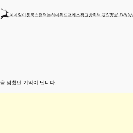
이메일
아웃룩
스팸먹는하마
워드프레스
광고
방화벽
개인정보 처리방
을 멈췄던 기억이 납니다.