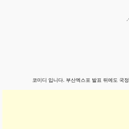
콘
텐
츠
로
바
로
가
기
코미디 입니다. 부산엑스포 발표 뒤에도 국정