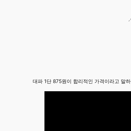
콘
텐
츠
로
바
로
가
기
대파 1단 875원이 합리적인 가격이라고 말하