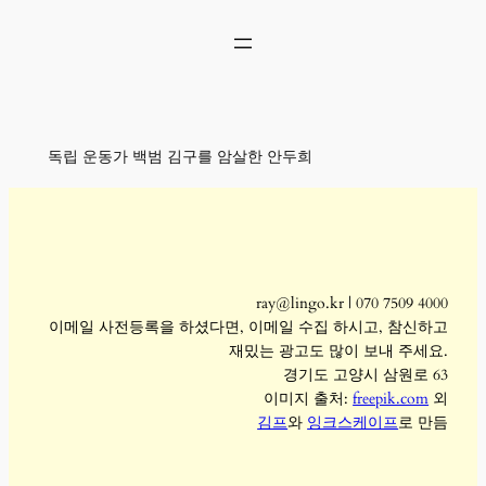
콘
텐
츠
로
바
로
독립 운동가 백범 김구를 암살한 안두희
가
기
ray@lingo.kr | 070 7509 4000
이메일 사전등록을 하셨다면, 이메일 수집 하시고, 참신하고
재밌는 광고도 많이 보내 주세요.
경기도 고양시 삼원로 63
이미지 출처:
freepik.com
외
김프
와
잉크스케이프
로 만듬