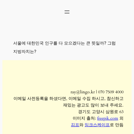
콘
텐
츠
로
바
로
서울에 대한민국 인구를 다 모으겠다는 큰 뜻일까? 그럼
가
기
지방자치는?
ray@lingo.kr | 070 7509 4000
이메일 사전등록을 하셨다면, 이메일 수집 하시고, 참신하고
재밌는 광고도 많이 보내 주세요.
경기도 고양시 삼원로 63
이미지 출처:
freepik.com
외
김프
와
잉크스케이프
로 만듬