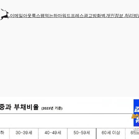
이메일
아웃룩
스팸먹는하마
워드프레스
광고
방화벽
개인정보 처리방