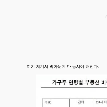
콘
텐
츠
로
바
로
가
기
여기 저기서 막아둔게 다 동시에 터진다.