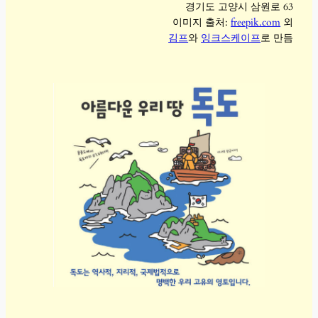
경기도 고양시 삼원로 63
이미지 출처:
freepik.com
외
김프
와
잉크스케이프
로 만듬