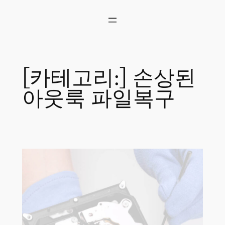
콘
텐
츠
로
바
로
[카테고리:]
손상된
가
기
아웃룩 파일복구