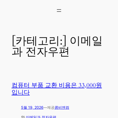
콘
텐
츠
로
바
로
[카테고리:]
이메일
가
기
과 전자우편
컴퓨터 부품 교환 비용은 33,000원
입니다
5월 19, 2026
—
제공
콤비엔컴
안
이메일과 전자우편