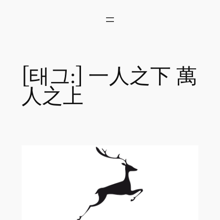
콘
텐
츠
로
바
로
[태그:]
一人之下 萬
가
기
人之上