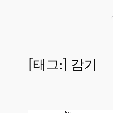
콘
텐
츠
로
바
로
가
기
[태그:]
감기