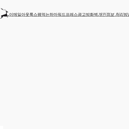
이메일
아웃룩
스팸먹는하마
워드프레스
광고
방화벽
개인정보 처리방