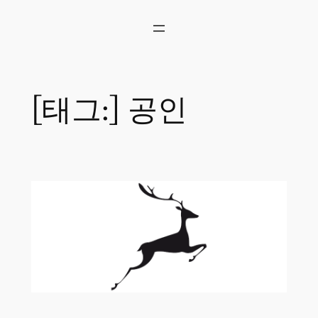
콘
텐
츠
로
바
로
[태그:]
공인
가
기