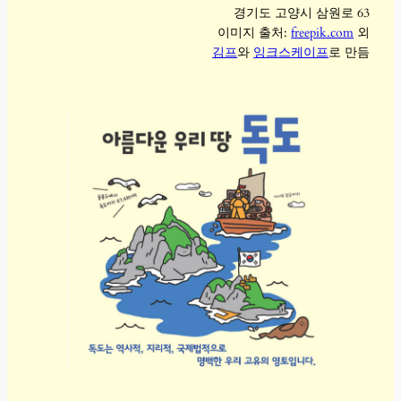
경기도 고양시 삼원로 63
이미지 출처:
freepik.com
외
김프
와
잉크스케이프
로 만듬