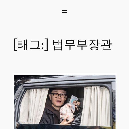
콘
텐
츠
로
바
로
[태그:]
법무부장관
가
기