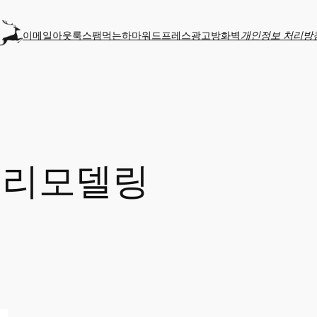
이메일
아웃룩
스팸먹는하마
워드프레스
광고
방화벽
개인정보 처리방
 리모델링