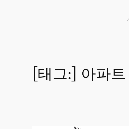
콘
텐
츠
로
바
로
가
기
[태그:]
아파트