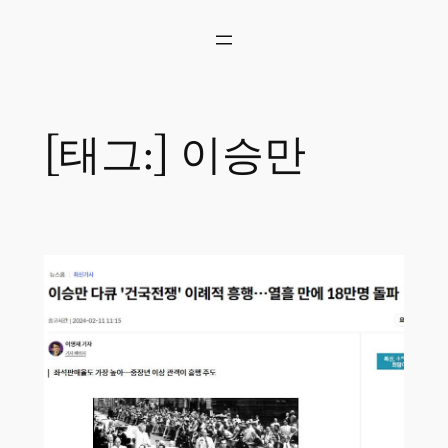
콘
텐
츠
로
바
로
[태그:]
이승만
가
기