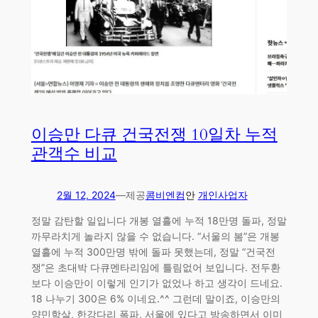
이승만 다큐 건국전쟁 10일차 누적
관객수 비교
2월 12, 2024
—
제공
콤비엔컴
안
개인사업자
정말 감탄할 일입니다 개봉 열흘에 누적 18만명 돌파, 정말
까무라치게 놀라지 않을 수 없습니다. “서울의 봄”은 개봉
열흘에 누적 300만명 밖에 돌파 못했는데, 정말 “건국전
쟁”은 초대박 다큐멘타리임에 틀림없어 보입니다. 전두환
보다 이승만이 이렇게 인기가 없었나 하고 생각이 드네요.
18 나누기 300은 6% 이네요.^^ 그런데 말이죠, 이승만의
양민학살, 한강다리 폭파, 서울에 있다고 방송하면서 이미