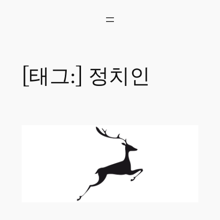
콘
텐
츠
로
바
로
[태그:]
정치인
가
기