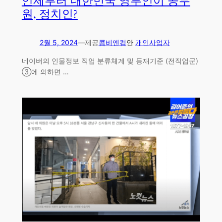
언제부터 대한민국 영부인이 공무
원, 정치인?
2월 5, 2024
—
제공
콤비엔컴
안
개인사업자
네이버의 인물정보 직업 분류체계 및 등재기준 (전직업군)
③에 의하면 …