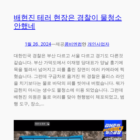
배현진 테러 현장은 경찰이 물청소
안했네
1월 26, 2024
—
제공
콤비엔컴
안
개인사업자
대한민국 경찰은 부산 다르고 서울 다르고 경기도 다른것
같습니다. 부산 가덕도에서 이재명 당대표가 양날 훙기에
목을 찔려서 넘어지고 피를 흘린 장면이 여러 카메라에 찍
혔습니다. 그런데 구급차로 옮겨진 뒤 경찰은 폴리스 라인
을 치기보다는 물로 바닥의 피를 씻어내 버렸습니다. 뭐가
급한지 마시는 생수도 물청소에 이용 되었습니다. 그런데
배현진 의원은 돌로 머리를 맞아 현행범이 체포되었고, 범
행 도구, 장소,…