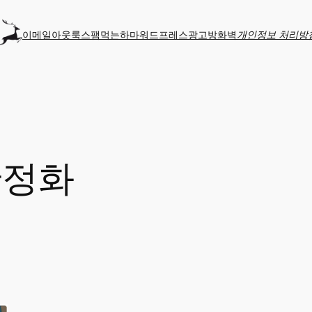
이메일
아웃룩
스팸먹는하마
워드프레스
광고
방화벽
개인정보 처리방
안정화