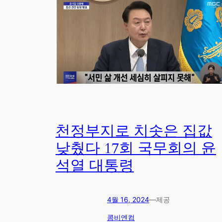
천정부지로 치솟은 집값
낮췄다 17회 국무회의 윤
석열 대통령
4월 16, 2024
—
제공
콤비엔컴