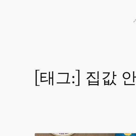
콘
텐
츠
로
바
로
가
기
[태그:]
집값 