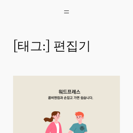
콘
텐
츠
로
바
로
[태그:]
편집기
가
기