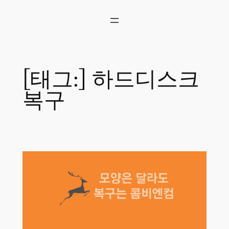
콘
텐
츠
로
바
로
[태그:]
하드디스크
가
기
복구